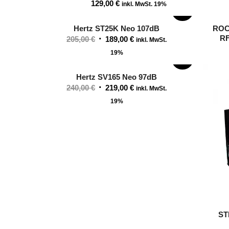
129,00
€
inkl. MwSt. 19%
SALE!
Hertz ST25K Neo 107dB
ROC
RF
Ursprünglicher
Aktueller
205,00
€
189,00
€
inkl. MwSt.
Preis
Preis
19%
SALE!
war:
ist:
205,00 €
189,00 €.
Hertz SV165 Neo 97dB
Ursprünglicher
Aktueller
240,00
€
219,00
€
inkl. MwSt.
Preis
Preis
19%
war:
ist:
240,00 €
219,00 €.
ST