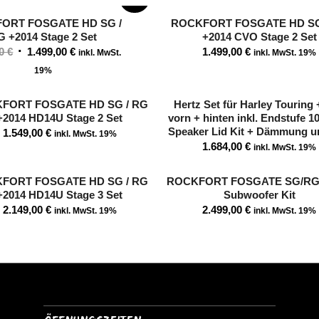
ORT FOSGATE HD SG /
ROCKFORT FOSGATE HD SG
 +2014 Stage 2 Set
+2014 CVO Stage 2 Set
Ursprünglicher
Aktueller
00
€
1.499,00
€
1.499,00
€
inkl. MwSt.
inkl. MwSt. 19%
Preis
Preis
19%
war:
ist:
1.549,00 €
1.499,00 €.
FORT FOSGATE HD SG / RG
Hertz Set für Harley Touring
+2014 HD14U Stage 2 Set
vorn + hinten inkl. Endstufe 
Speaker Lid Kit + Dämmung un
1.549,00
€
inkl. MwSt. 19%
1.684,00
€
inkl. MwSt. 19%
FORT FOSGATE HD SG / RG
ROCKFORT FOSGATE SG/RG 
+2014 HD14U Stage 3 Set
Subwoofer Kit
2.149,00
€
2.499,00
€
inkl. MwSt. 19%
inkl. MwSt. 19%