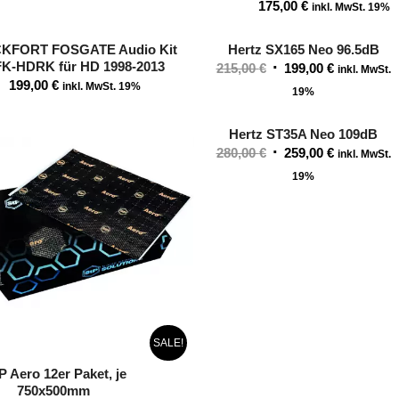
175,00
€
inkl. MwSt. 19%
KFORT FOSGATE Audio Kit
Hertz SX165 Neo 96.5dB
K-HDRK für HD 1998-2013
Ursprünglicher
Aktueller
215,00
€
199,00
€
inkl. MwSt.
199,00
€
inkl. MwSt. 19%
Preis
Preis
19%
war:
ist:
215,00 €
199,00 €.
Hertz ST35A Neo 109dB
Ursprünglicher
Aktueller
280,00
€
259,00
€
inkl. MwSt.
Preis
Preis
19%
war:
ist:
280,00 €
259,00 €.
SALE!
P Aero 12er Paket, je
750x500mm