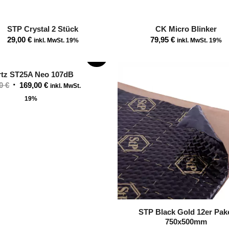
STP Crystal 2 Stück
CK Micro Blinker
29,00
€
79,95
€
inkl. MwSt. 19%
inkl. MwSt. 19%
SALE!
rtz ST25A Neo 107dB
Ursprünglicher
Aktueller
00
€
169,00
€
inkl. MwSt.
Preis
Preis
19%
war:
ist:
184,00 €
169,00 €.
STP Black Gold 12er Pak
750x500mm