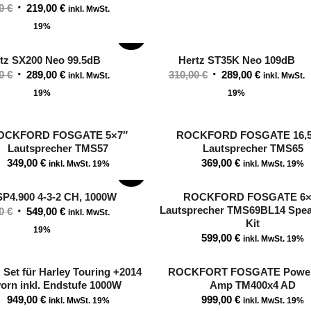
Ursprünglicher
Aktueller
00
€
219,00
€
inkl. MwSt.
Preis
Preis
19%
SALE!
war:
ist:
239,00 €
219,00 €.
tz SX200 Neo 99.5dB
Hertz ST35K Neo 109dB
Ursprünglicher
Aktueller
Ursprünglicher
Aktueller
00
€
289,00
€
310,00
€
289,00
€
inkl. MwSt.
inkl. MwSt.
Preis
Preis
Preis
Preis
19%
19%
war:
ist:
war:
ist:
310,00 €
289,00 €.
310,00 €
289,00 €.
OCKFORD FOSGATE 5×7″
ROCKFORD FOSGATE 16,5
Lautsprecher TMS57
Lautsprecher TMS65
349,00
€
369,00
€
inkl. MwSt. 19%
inkl. MwSt. 19%
SALE!
SP4.900 4-3-2 CH, 1000W
ROCKFORD FOSGATE 6×
Lautsprecher TMS69BL14 Spea
Ursprünglicher
Aktueller
00
€
549,00
€
inkl. MwSt.
Kit
Preis
Preis
19%
599,00
€
inkl. MwSt. 19%
war:
ist:
579,00 €
549,00 €.
 Set für Harley Touring +2014
ROCKFORT FOSGATE Powe
vorn inkl. Endstufe 1000W
Amp TM400x4 AD
949,00
€
999,00
€
inkl. MwSt. 19%
inkl. MwSt. 19%
SALE!