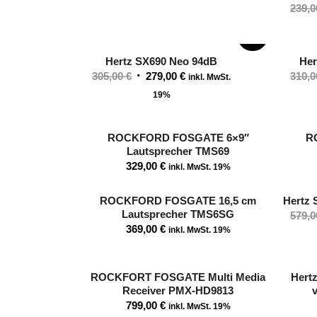
239,
SALE!
Hertz SX690 Neo 94dB
Her
Ursprünglicher
Aktueller
305,00
€
279,00
€
310,
inkl. MwSt.
Preis
Preis
19%
war:
ist:
305,00 €
279,00 €.
ROCKFORD FOSGATE 6×9″
R
Lautsprecher TMS69
329,00
€
inkl. MwSt. 19%
ROCKFORD FOSGATE 16,5 cm
Hertz 
Lautsprecher TMS6SG
579,
369,00
€
inkl. MwSt. 19%
ROCKFORT FOSGATE Multi Media
Hertz
Receiver PMX-HD9813
799,00
€
inkl. MwSt. 19%