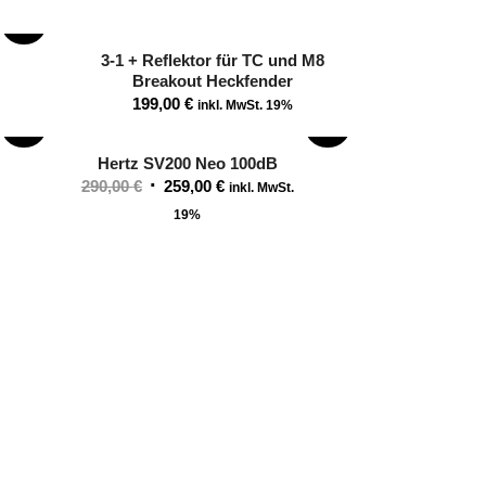
SALE!
3-1 + Reflektor für TC und M8
Breakout Heckfender
199,00
€
inkl. MwSt. 19%
SALE!
SALE!
Hertz SV200 Neo 100dB
Ursprünglicher
Aktueller
290,00
€
259,00
€
inkl. MwSt.
Preis
Preis
19%
war:
ist:
290,00 €
259,00 €.