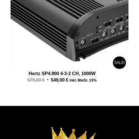
SALE!
Hertz SP4.900 4-3-2 CH, 1000W
Ursprünglicher
Aktueller
579,00
€
549,00
€
inkl. MwSt. 19%
Preis
Preis
war:
ist:
579,00 €
549,00 €.