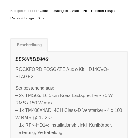
Kategorien:
Performance - Leistungskits
,
Audio - HiFi
,
Rockfort Fosgate
,
Rockfort Fosgate Sets
Beschreibung
Beschreibung
ROCKFORD FOSGATE Audio Kit HD14CVO-
STAGE2
Set bestehend aus:
– 2x TMS65: 16,5 cm Koax Lautsprecher • 75 W
RMS / 150 W max.
– 1x TM400X4AD: 4CH Class-D Verstarker • 4 x 100
W RMS @ 4 / 2 Ω
– 1x RFK-HD14: Installationskit inkl. Kühlkörper,
Halterung, Verkabelung