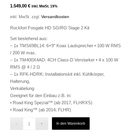
1.549,00
€
inkl. MwSt. 19%
inkl. MwSt.
zzgl.
Versandkosten
Rockfort Fosgate HD SG/RG Stage 2 Kit
Set bestehend aus:
– 1x TMS69BL14: 6×9″ Koax Lautsprecher • 100 W RMS
/ 200 W max.
– 1x TM400X4AD: 4CH Class-D Verstarker • 4 x 100 W
RMS @ 4 / 2 Ω
– 1x RFK-HDRK: Installationskit inkl. Kühlkörper,
Halterung,
Verkabelung
Geeignet für den Einbau z.B. in:
• Road King Spezial™ (ab 2017, FLHRXS)
• Road King™ (ab 2014; FLHR)
In den Warenkorb