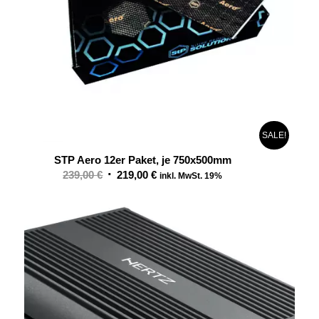
SALE!
STP Aero 12er Paket, je 750x500mm
Ursprünglicher
Aktueller
239,00
€
219,00
€
inkl. MwSt. 19%
Preis
Preis
war:
ist:
239,00 €
219,00 €.