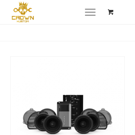
Du bist hier:
Startseite
/
Shop
/
Audio - HiFi
/
Rockfort Fosgate
/
ROCKFORT FOSGATE HD SG / RG +2014 HD14U Stage 2 Set