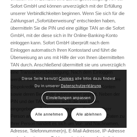
Sofort GmbH und können unverzüglich mit der Erfüllung
unserer Verbindlichkeiten beginnen. Wenn Sie sich für die
Zahlungsart „Sofortüberweisung“ entschieden haben,
übermitteln Sie die PIN und eine gültige TAN an die Sofort
GmbH, mit der diese sich in Ihr Online-Banking-Konto
einloggen kann. Sofort GmbH überprüft nach dem
Einloggen automatisch Ihren Kontostand und führt die
Überweisung an uns mit Hilfe der von Ihnen übermittelten
TAN durch. Anschließend übermittelt sie uns unverzüglich
eine Transaktionsbestätigung. Nach dem Einloggen
Diese Seite benutzt
Cookies
alle Infos dazu findest
werden außerdem Ihre Umsätze, der Kreditrahmen des
Du in unserer
Datenschutzerklärung
.
Dispokredits und das Vorhandensein anderer Konten
sowie deren Bestände automatisiert geprüft. Neben der
Einstellungen anpassen
PIN und der TAN werden auch die von Ihnen
eingegebenen Zahlungsdaten sowie Daten zu Ihrer
Alle annehmen
Alle ablehnen
Person an die Sofort GmbH übermittelt. Bei den Daten zu
Ihrer Person handelt es sich um Vor- und Nachnamen,
Adresse, Telefonnummer(n), E-Mail-Adresse, IP-Adresse