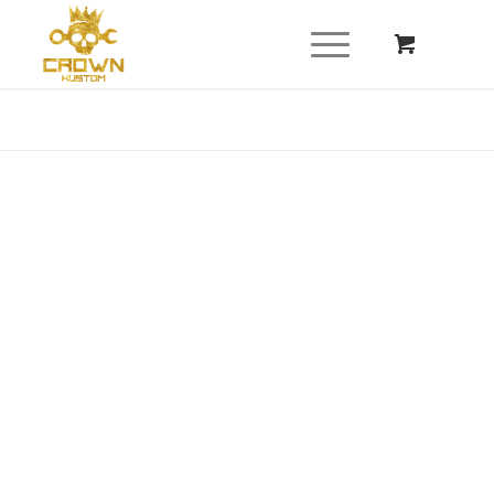
Du bist hier:
Startseite
/
Shop
/
Audio - HiFi
/
Rockfort Fosgate
/
ROCKFORT FOSGATE Multi Media Receiver PMX-HD9813