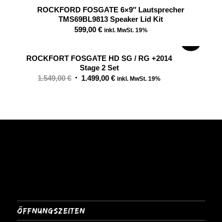
ROCKFORD FOSGATE 6×9″ Lautsprecher
TMS69BL9813 Speaker Lid Kit
599,00
€
inkl. MwSt. 19%
SALE!
ROCKFORT FOSGATE HD SG / RG +2014
Stage 2 Set
Ursprünglicher
Aktueller
1.549,00
€
1.499,00
€
inkl. MwSt. 19%
Preis
Preis
war:
ist:
1.549,00 €
1.499,00 €.
Öffnungszeiten