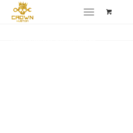
Du bist hier:
Startseite
/
Shop
/
Elektrik
/
Blinker / Rückleuchten / 3-1
/
Aufkleber zum Abdecken der Blinkerlöcher in Fender Strutz
schwarz