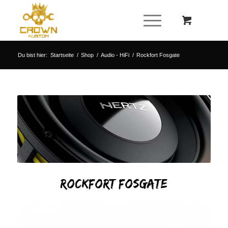
Du bist hier:
Startseite
/
Shop
/
Audio - HiFi
/
Rockfort Fosgate
Rockfort Fosgate